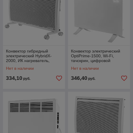
Конвектор гибридный
Конвектор электрический
электрический HybridX-
OptiPrime-1500, Wi-Fi,
2000, ИК нагреватель,
тачскрин, цифровой
цифровой термостат//
термостат, 1500 Вт// Denzel
Нет в наличии
Нет в наличии
Denzel
334,10
346,40
руб.
руб.