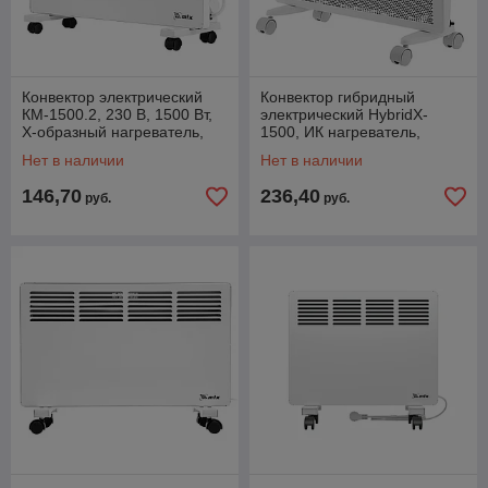
Конвектор электрический
Конвектор гибридный
КМ-1500.2, 230 В, 1500 Вт,
электрический HybridX-
X-образный нагреватель,
1500, ИК нагреватель,
колеса, термостат // MTX
цифровой термостат//
Нет в наличии
Нет в наличии
Denzel
146,70
236,40
руб.
руб.