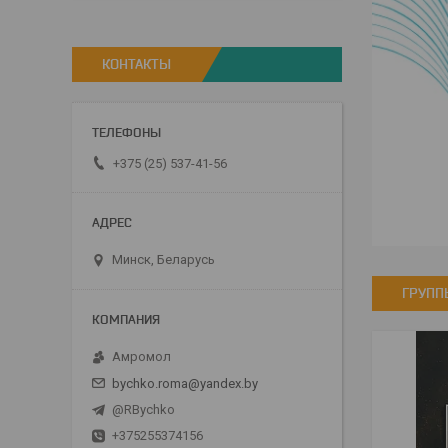
КОНТАКТЫ
+375 (25) 537-41-56
Минск, Беларусь
ГРУПП
Амромол
bychko.roma@yandex.by
@RBychko
+375255374156