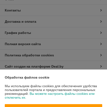
Контакты
Доставка и оплата
График работы
Полная версия сайта
Политика обработки cookies
Сайт создан на платформе Deal.by
Обработка файлов cookie
Информация для покупателя
Мы используем файлы cookies для обеспечения удобства
Юридическое лицо:
Общество с ограниченной ответственностью
пользователей портала и предоставления персональных
«БелСейлГуд»
рекомендаций.
Вы можете настроить файлы cookies или
220114, Г. МИНСК, УЛ. ФИЛИМОНОВА, ДОМ 25Б, ПОМ. 510
отключить их.
Регистрационный номер ЕГР: 193747857