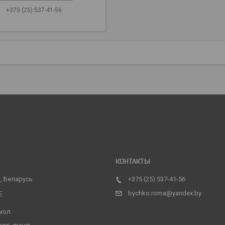
+375 (25) 537-41-56
, Беларусь
+375 (25) 537-41-56
bychko.roma@yandex.by
мол