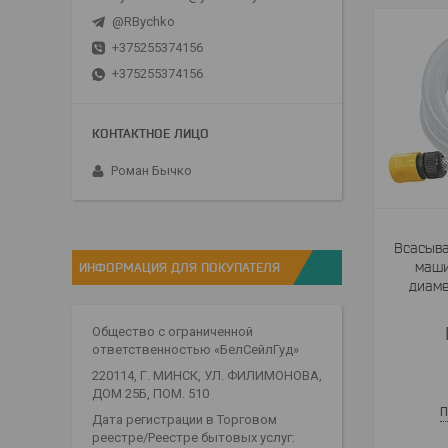
@RBychko
+375255374156
+375255374156
Роман Бычко
Всасыва
ИНФОРМАЦИЯ ДЛЯ ПОКУПАТЕЛЯ
маши
диаме
Общество с ограниченной
ответственностью «БелСейлГуд»
220114, Г. МИНСК, УЛ. ФИЛИМОНОВА,
ДОМ 25Б, ПОМ. 510
П
Дата регистрации в Торговом
реестре/Реестре бытовых услуг: