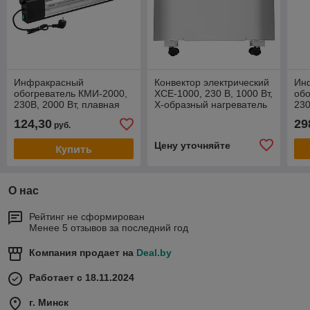
Инфракрасный
Конвектор электрический
Ин
обогреватель КМИ-2000,
XCE-1000, 230 В, 1000 Вт,
обо
230В, 2000 Вт, плавная
X-образный нагреватель
230
регулировка мощности//
Denzel
124,30
29
руб.
MTX
Цену уточняйте
Купить
О нас
Рейтинг не сформирован
Менее 5 отзывов за последний год
Компания продает на
Deal.by
Работает с 18.11.2024
г. Минск