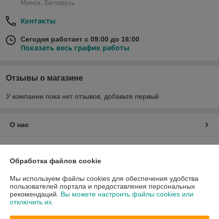
Минск, Беларусь
Контакты
Сегодня работает с 09:00 до 16:00
Показать весь график работы
Отзывы о магазине
У компании пока нет отзывов, добавьте первый
О нас
Контакты
Обработка файлов cookie
Доставка и оплата
Мы используем файлы cookies для обеспечения удобства
пользователей портала и предоставления персональных
График работы
рекомендаций.
Вы можете настроить файлы cookies или
отключить их.
Полная версия сайта