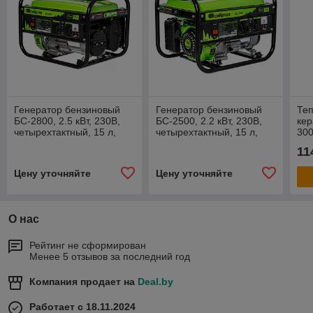
Генератор бензиновый
Генератор бензиновый
Те
БС-2800, 2.5 кВт, 230В,
БС-2500, 2.2 кВт, 230В,
ке
четырехтактный, 15 л,
четырехтактный, 15 л,
300
ручной стартер Сибртех
ручной стартер Сибртех
480
11
Цену уточняйте
Цену уточняйте
О нас
Рейтинг не сформирован
Менее 5 отзывов за последний год
Компания продает на
Deal.by
Работает с 18.11.2024