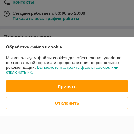
Контакты
Сегодня работает с 09:00 до 20:00
Показать весь график работы
Отзывы о магазине
Обработка файлов cookie
У компании пока нет отзывов, добавьте первый
Мы используем файлы cookies для обеспечения удобства
пользователей портала и предоставления персональных
О нас
рекомендаций.
Вы можете настроить файлы cookies или
отключить их.
Контакты
Принять
Доставка и оплата
Отклонить
График работы
Полная версия сайта