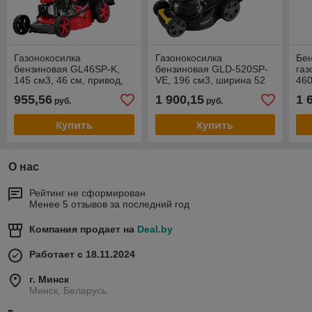
Газонокосилка
Газонокосилка
Бе
бензиновая GL46SP-K,
бензиновая GLD-520SP-
газ
145 см3, 46 см, привод,
VE, 196 см3, ширина 52
460
50 л MTX
см, привод, вариатор,
46 
955,56
1 900,15
1 
руб.
руб.
электрический старт, 60 л
60л
Denz
Купить
Купить
О нас
Рейтинг не сформирован
Менее 5 отзывов за последний год
Компания продает на
Deal.by
Работает с 18.11.2024
г. Минск
Минск, Беларусь