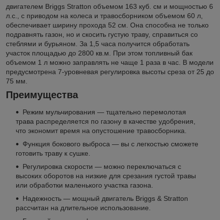
двигателем Briggs Stratton объемом 163 куб. см и мощностью 6
л.с., с приводом на колеса и травосборником объемом 60 л,
обеспечивает ширину прохода 52 см. Она способна не только
подравнять газон, но и скосить густую траву, справиться со
стеблями и бурьяном. За 1,5 часа получится обработать
участок площадью до 2800 кв.м. При этом топливный бак
объемом 1 л можно заправлять не чаще 1 раза в час. В модели
предусмотрена 7-уровневая регулировка высоты среза от 25 до
75 мм.
Преимущества
Режим мульчирования — тщательно перемолотая
трава распределяется по газону в качестве удобрения,
что экономит время на опустошение травосборника.
Функция бокового выброса — вы с легкостью сможете
готовить траву к сушке.
Регулировка скорости — можно переключаться с
высоких оборотов на низкие для срезания густой травы
или обработки маленького участка газона.
Надежность — мощный двигатель Briggs & Stratton
рассчитан на длительное использование.