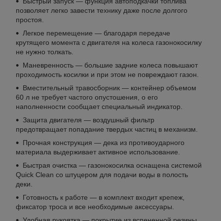
Быстрый запуск — функция автоподкачки топлива
позволяет легко завести технику даже после долгого
простоя.
Легкое перемещение — благодаря передаче
крутящего момента с двигателя на колеса газонокосилку
не нужно толкать.
Маневренность — большие задние колеса повышают
проходимость косилки и при этом не повреждают газон.
Вместительный травосборник — контейнер объемом
60 л не требует частого опустошения, о его
наполненности сообщает специальный индикатор.
Защита двигателя — воздушный фильтр
предотвращает попадание твердых частиц в механизм.
Прочная конструкция — дека из противоударного
материала выдерживает активное использование.
Быстрая очистка — газонокосилка оснащена системой
Quick Clean со штуцером для подачи воды в полость
деки.
Готовность к работе — в комплект входит крепеж,
фиксатор троса и все необходимые аксессуары.
Удобная рукоятка — покрытие из вспененной резины