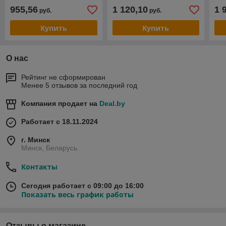
50 л MTX
50 л// MTX
см,
955,56
1 120,10
1 
руб.
руб.
эле
De
Купить
Купить
О нас
Рейтинг не сформирован
Менее 5 отзывов за последний год
Компания продает на
Deal.by
Работает с 18.11.2024
г. Минск
Минск, Беларусь
Контакты
Сегодня работает с 09:00 до 16:00
Показать весь график работы
Отзывы о магазине