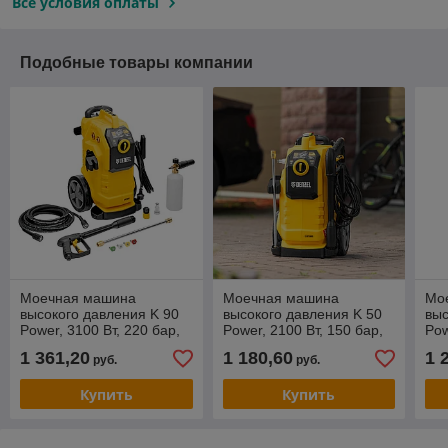
Все условия оплаты
Подобные товары компании
Моечная машина
Моечная машина
Мо
высокого давления K 90
высокого давления K 50
выс
Power, 3100 Вт, 220 бар,
Power, 2100 Вт, 150 бар,
Pow
600 л/ч, асинх. двиг.//
600 л/ч, асинх. двиг.//
600
1 361,20
1 180,60
1 
руб.
руб.
Denzel
Denzel
Den
Купить
Купить