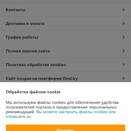
Контакты
Доставка и оплата
График работы
Полная версия сайта
Политика обработки cookies
Сайт создан на платформе Deal.by
Обработка файлов cookie
Информация для покупателя
Мы используем файлы cookies для обеспечения удобства
Юридическое лицо:
Общество с ограниченной ответственностью
пользователей портала и предоставления персональных
«БелСейлГуд»
рекомендаций.
Вы можете настроить файлы cookies или
220114, Г. МИНСК, УЛ. ФИЛИМОНОВА, ДОМ 25Б, ПОМ. 510
отключить их.
Регистрационный номер ЕГР: 193747857
Принять