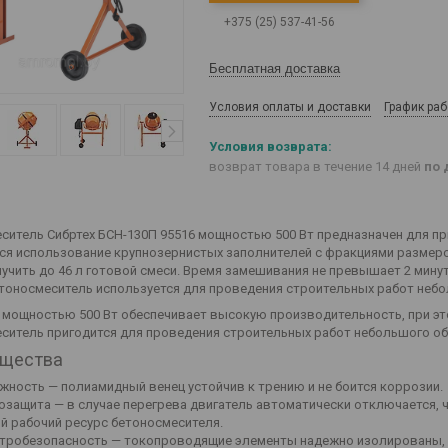
+375 (25) 537-41-56
Бесплатная доставка
Условия оплаты и доставки
График ра
возврат товара в течение 14 дней
по 
ситель Сибртех БСН-130П 95516 мощностью 500 Вт предназначен для п
ся использование крупнозернистых заполнителей с фракциями размером 
учить до 46 л готовой смеси. Время замешивания не превышает 2 мину
етоносмеситель используется для проведения строительных работ неб
 мощностью 500 Вт обеспечивает высокую производительность, при это
ситель пригодится для проведения строительных работ небольшого об
щества
жность — полиамидный венец устойчив к трению и не боится коррозии.
озащита — в случае перегрева двигатель автоматически отключается, 
й рабочий ресурс бетоносмесителя.
тробезопасность — токопроводящие элементы надежно изолированы, б