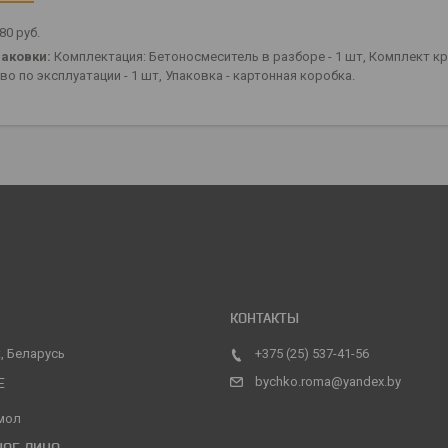
,80
руб.
аковки:
Комплектация: Бетоносмеситель в разборе - 1 шт, Комплект креп
о по эксплуатации - 1 шт, Упаковка - картонная коробка.
, Беларусь
+375 (25) 537-41-56
bychko.roma@yandex.by
мол