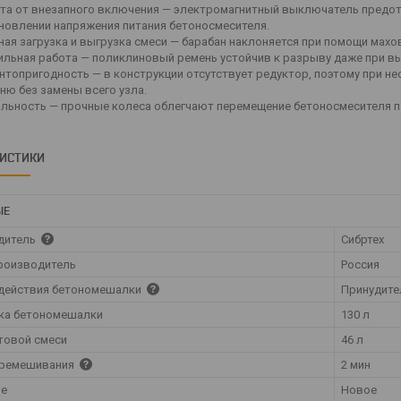
та от внезапного включения — электромагнитный выключатель предот
новлении напряжения питания бетоносмесителя.
ная загрузка и выгрузка смеси — барабан наклоняется при помощи махо
ильная работа — поликлиновый ремень устойчив к разрыву даже при вы
нтопригодность — в конструкции отсутствует редуктор, поэтому при н
ню без замены всего узла.
льность — прочные колеса облегчают перемещение бетоносмесителя п
РИСТИКИ
ЫЕ
дитель
Сибртех
роизводитель
Россия
 действия бетономешалки
Принудите
ка бетономешалки
130 л
товой смеси
46 л
еремешивания
2 мин
ие
Новое