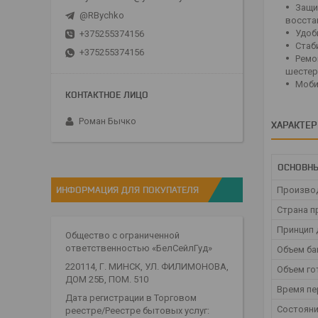
Защи
@RBychko
восста
Удоб
+375255374156
Стаб
+375255374156
Ремо
шестер
Моби
Роман Бычко
ХАРАКТЕ
ОСНОВН
ИНФОРМАЦИЯ ДЛЯ ПОКУПАТЕЛЯ
Произво
Страна п
Принцип
Общество с ограниченной
ответственностью «БелСейлГуд»
Объем ба
220114, Г. МИНСК, УЛ. ФИЛИМОНОВА,
Объем го
ДОМ 25Б, ПОМ. 510
Время п
Дата регистрации в Торговом
Состоян
реестре/Реестре бытовых услуг: