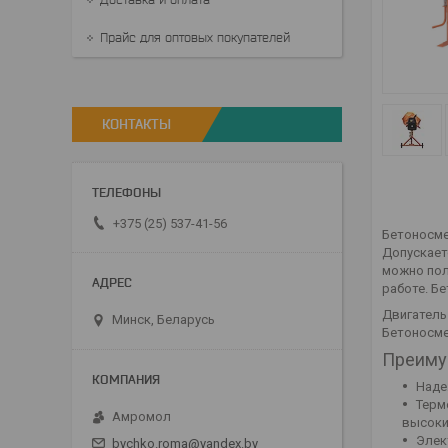
Прайс для оптовых покупателей
КОНТАКТЫ
+375 (25) 537-41-56
Бетоносме
Допускает
можно пол
работе. Б
Двигатель
Минск, Беларусь
Бетоносме
Преиму
Наде
Терм
Амромол
высоки
Элек
bychko.roma@yandex.by