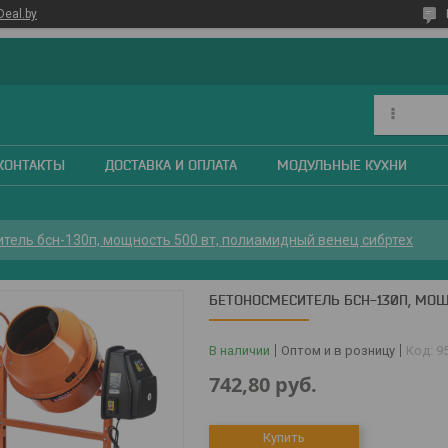
Deal.by
КОНТАКТЫ
ДОСТАВКА И ОПЛАТА
МОДУЛЬНЫЕ КУХНИ
тель бсн-130п, мощность 500 вт, полиамидный венец сибртех
БЕТОНОСМЕСИТЕЛЬ БСН-130П, МОЩ
В наличии
Оптом и в розницу
Код:
9
742,80
руб.
Купить