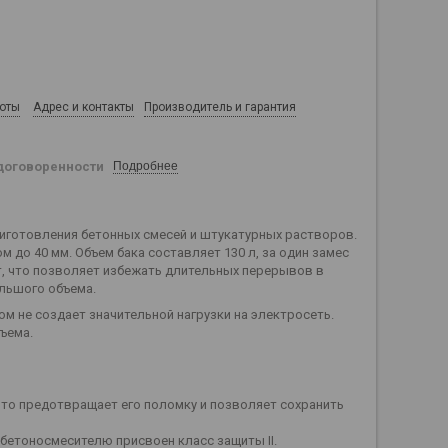
боты
Адрес и контакты
Производитель и гарантия
договоренности
Подробнее
риготовления бетонных смесей и штукатурных растворов.
до 40 мм. Объем бака составляет 130 л, за один замес
т, что позволяет избежать длительных перерывов в
ольшого объема.
м не создает значительной нагрузки на электросеть.
ъема.
что предотвращает его поломку и позволяет сохранить
етоносмесителю присвоен класс защиты II.