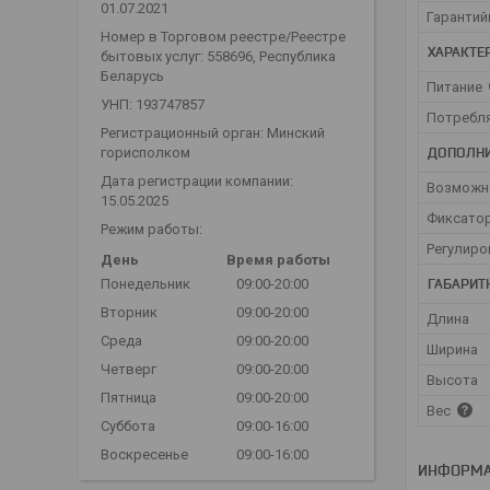
01.07.2021
Гарантий
Номер в Торговом реестре/Реестре
ХАРАКТЕ
бытовых услуг: 558696, Республика
Беларусь
Питание
УНП: 193747857
Потребл
Регистрационный орган: Минский
ДОПОЛН
горисполком
Дата регистрации компании:
Возможн
15.05.2025
Фиксато
Режим работы:
Регулиро
День
Время работы
ГАБАРИТ
Понедельник
09:00-20:00
Вторник
09:00-20:00
Длина
Среда
09:00-20:00
Ширина
Четверг
09:00-20:00
Высота
Пятница
09:00-20:00
Вес
Суббота
09:00-16:00
Воскресенье
09:00-16:00
ИНФОРМА