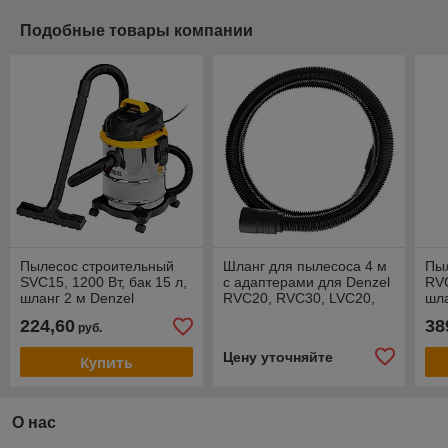
Подобные товары компании
Пылесос строительный
Шланг для пылесоса 4 м
Пы
SVC15, 1200 Вт, бак 15 л,
с адаптерами для Denzel
RVC
шланг 2 м Denzel
RVC20, RVC30, LVC20,
шла
LVC30// Denzel
авт
224,60
38
руб.
Цену уточняйте
Купить
О нас