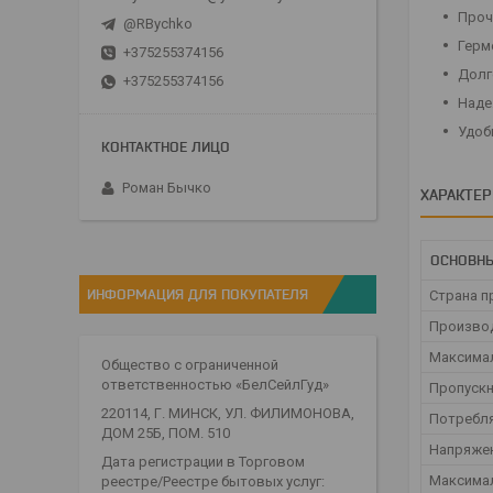
Проч
@RBychko
Герм
+375255374156
Долг
+375255374156
Наде
Удоб
Роман Бычко
ХАРАКТЕ
ОСНОВНЫ
ИНФОРМАЦИЯ ДЛЯ ПОКУПАТЕЛЯ
Страна п
Произво
Максима
Общество с ограниченной
ответственностью «БелСейлГуд»
Пропускн
220114, Г. МИНСК, УЛ. ФИЛИМОНОВА,
Потребл
ДОМ 25Б, ПОМ. 510
Напряже
Дата регистрации в Торговом
Максимал
реестре/Реестре бытовых услуг: