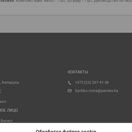
аковки:
Комплектация: насос - 1 шт, штуцер - 1 шт, руководство по эксп
, Беларусь
+375 (25) 537-41-56
bychko.roma@yandex.by
мол
 Бычко
Обработка файлов cookie