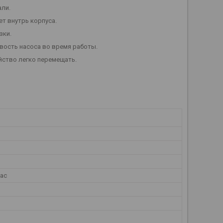
али.
ет внутрь корпуса.
зки.
вость насоса во время работы.
йство легко перемещать.
час