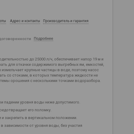
боты
Адрес и контакты
Производитель и гарантия
договоренности
Подробнее
дительностью до 25000 л/ч, обеспечивает напор 19 м и
овать для откачки содержимого выгребных ям, емкостей,
 измельчает крупные частицы в воде, поэтому насос
ать со стоками, в которых температура жидкости не
стемы орошения с несколькими точками водоразбора.
ри падении уровня воды ниже допустимого.
предотвращает его поломку.
м и закрепить в вертикальном положении.
в зависимости от уровня воды, без участия