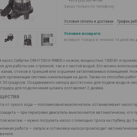
+375 (25) 537-41-56
Заказ только по телефону
Условия оплаты и доставки
График ра
возврат товара в течение 14 дней
по 
 насос Сибртех СФН1100-Н 99805 с ножом, мощностью 1500 Вт и произво
ся для работы как с грязной, так и с чистой водой. Его можно использ
 канав, стоков и траншей или осушения затапливаемых помещений. Нож
для организации системы канализации на даче. Также он способен работ
 35 градусов. Создаваемого напора достаточно для подачи воды в си
туцера для подключения шланга составляет 2 дюйма.
щества
та от сухого хода — поплавковый выключатель останавливает насос п
озащита — при перегреве двигатель выключается автоматически, что 
той монтаж — нужно погрузить насос с помощью троса на глубину до 5 
номная работа — запуск и остановка насоса происходит автоматически 
вателя.