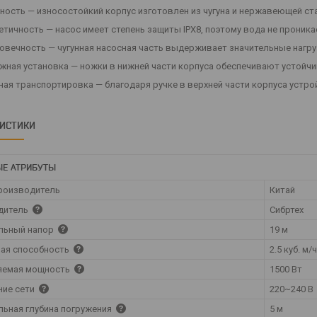
ность — износостойкий корпус изготовлен из чугуна и нержавеющей ст
етичность — насос имеет степень защиты IPX8, поэтому вода не проника
овечность — чугунная насосная часть выдерживает значительные нагру
жная установка — ножки в нижней части корпуса обеспечивают устойчи
ная транспортировка — благодаря ручке в верхней части корпуса устро
РИСТИКИ
Е АТРИБУТЫ
роизводитель
Китай
дитель
Сибртех
льный напор
19 м
ая способность
2.5 куб. м/
яемая мощность
1500 Вт
ние сети
220~240 В
ьная глубина погружения
5 м