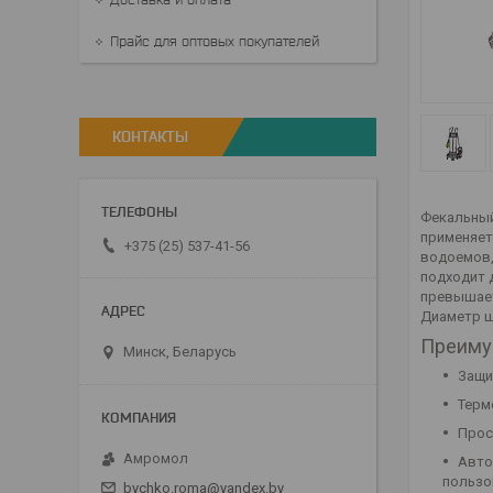
Прайс для оптовых покупателей
КОНТАКТЫ
Фекальный
применяет
+375 (25) 537-41-56
водоемов,
подходит 
превышает
Диаметр ш
Преиму
Минск, Беларусь
Защи
Терм
Прос
Амромол
Авто
пользо
bychko.roma@yandex.by