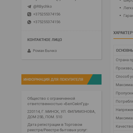
Широ
@RBychko
Легка
+375255374156
Гара
+375255374156
ХАРАКТЕ
ОСНОВНЫ
Роман Бычко
Страна п
Произво
Способ у
ИНФОРМАЦИЯ ДЛЯ ПОКУПАТЕЛЯ
Максима
Пропускн
Общество с ограниченной
Потребл
ответственностью «БелСейлГуд»
Напряже
220114, Г. МИНСК, УЛ. ФИЛИМОНОВА,
ДОМ 25Б, ПОМ. 510
Максимал
Дата регистрации в Торговом
Качеств
реестре/Реестре бытовых услуг: