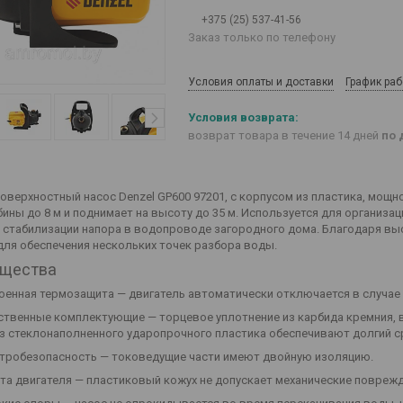
+375 (25) 537-41-56
Заказ только по телефону
Условия оплаты и доставки
График ра
возврат товара в течение 14 дней
по 
оверхностный насос Denzel GP600 97201, с корпусом из пластика, мощн
бины до 8 м и поднимает на высоту до 35 м. Используется для организа
и стабилизации напора в водопроводе загородного дома. Благодаря в
для обеспечения нескольких точек разбора воды.
щества
оенная термозащита — двигатель автоматически отключается в случае 
ственные комплектующие — торцевое уплотнение из карбида кремния, в
из стеклонаполненного ударопрочного пластика обеспечивают долгий с
тробезопасность — токоведущие части имеют двойную изоляцию.
та двигателя — пластиковый кожух не допускает механические повреж