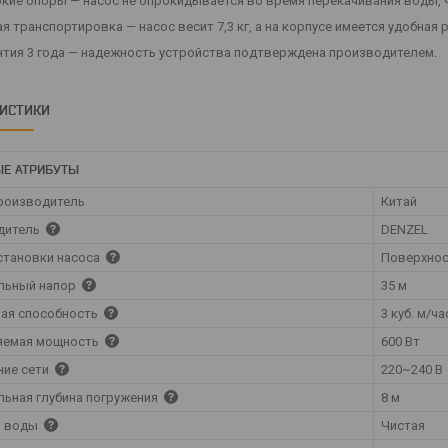
кие опоры — насос не опрокидывается во время перекачивания воды, ч
я транспортировка — насос весит 7,3 кг, а на корпусе имеется удобная р
нтия 3 года — надежность устройства подтверждена производителем.
РИСТИКИ
Е АТРИБУТЫ
роизводитель
Китай
дитель
DENZEL
становки насоса
Поверхно
льный напор
35 м
ая способность
3 куб. м/ча
яемая мощность
600 Вт
ние сети
220~240 В
ьная глубина погружения
8 м
о воды
Чистая