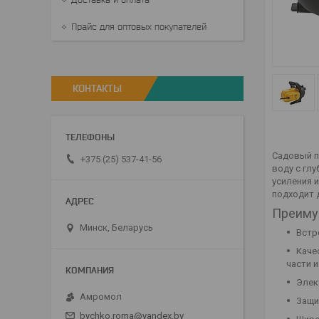
Прайс для оптовых покупателей
КОНТАКТЫ
Садовый п
+375 (25) 537-41-56
воду с глу
усиления 
подходит 
Преиму
Минск, Беларусь
Встр
Каче
части 
Элек
Амромол
Защи
bychko.roma@yandex.by