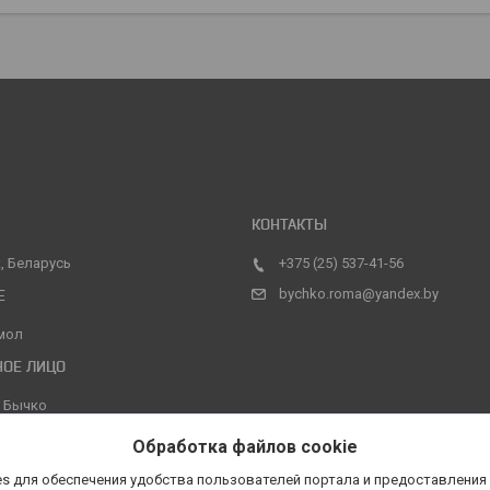
, Беларусь
+375 (25) 537-41-56
bychko.roma@yandex.by
мол
 Бычко
Обработка файлов cookie
s для обеспечения удобства пользователей портала и предоставления