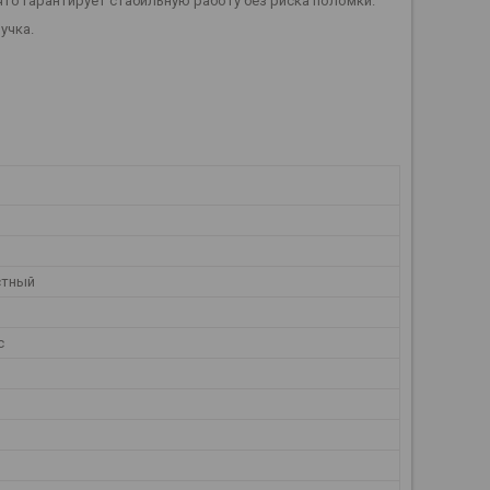
то гарантирует стабильную работу без риска поломки.
учка.
стный
с