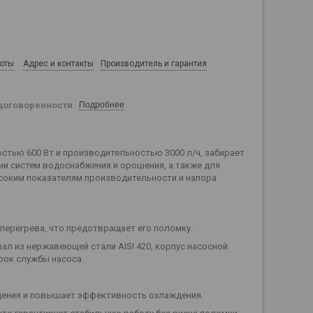
боты
Адрес и контакты
Производитель и гарантия
договоренности
Подробнее
остью 600 Вт и производительностью 3000 л/ч, забирает
ции систем водоснабжения и орошения, а также для
ысоким показателям производительности и напора
перегрева, что предотвращает его поломку.
ал из нержавеющей стали AISI 420, корпус насосной
рок службы насоса.
дения и повышает эффективность охлаждения.