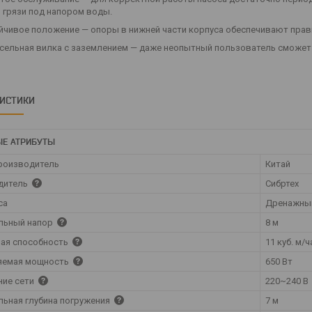
 грязи под напором воды.
йчивое положение — опоры в нижней части корпуса обеспечивают прав
сельная вилка с заземлением — даже неопытный пользователь сможет
РИСТИКИ
Е АТРИБУТЫ
роизводитель
Китай
дитель
Сибртех
са
Дренажны
льный напор
8 м
ая способность
11 куб. м/ч
яемая мощность
650 Вт
ние сети
220~240 В
ьная глубина погружения
7 м