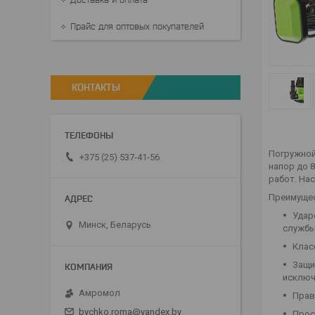
Прайс для оптовых покупателей
КОНТАКТЫ
Погружной
+375 (25) 537-41-56
напор до 
работ. На
Преимуще
Удар
Минск, Беларусь
службы
Клас
Защи
исключ
Амромол
Прав
bychko.roma@yandex.by
Прос