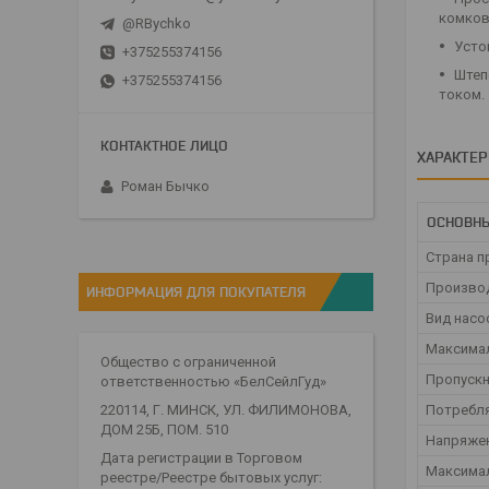
комков
@RBychko
Усто
+375255374156
Штеп
+375255374156
током.
ХАРАКТЕ
Роман Бычко
ОСНОВНЫ
Страна п
Произво
ИНФОРМАЦИЯ ДЛЯ ПОКУПАТЕЛЯ
Вид насо
Максима
Общество с ограниченной
Пропускн
ответственностью «БелСейлГуд»
220114, Г. МИНСК, УЛ. ФИЛИМОНОВА,
Потребл
ДОМ 25Б, ПОМ. 510
Напряже
Дата регистрации в Торговом
Максимал
реестре/Реестре бытовых услуг: