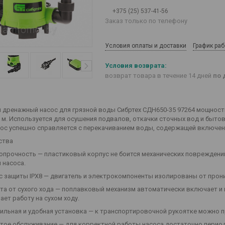
+375 (25) 537-41-56
Заказ только по телефону
Условия оплаты и доставки
График ра
возврат товара в течение 14 дней
по 
 дренажный насос для грязной воды Сибртех СДН650-35 97264 мощност
8 м. Используется для осушения подвалов, откачки сточных вод и быто
сос успешно справляется с перекачиванием воды, содержащей включен
ства
опрочность — пластиковый корпус не боится механических повреждений
 насоса.
с защиты IPX8 — двигатель и электрокомпоненты изолированы от прон
та от сухого хода — поплавковый механизм автоматически включает и 
ает работу на сухом ходу.
ильная и удобная установка — к транспортировочной рукоятке можно п
тое обслуживание — для корректной работы насоса достаточно перио