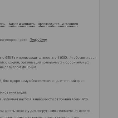
боты
Адрес и контакты
Производитель и гарантия
договоренности
Подробнее
ью 650 Вт и производительностью 11000 л/ч обеспечивает
вых отходов, организации поливочных и оросительных
ия размером до 35 мм.
, благодаря чему обеспечивается длительный срок
икновения воды.
выключает насос в зависимости от уровня воды, что
ривязать веревку для погружения и извлечения насоса.
дически промывать крыльчатку от скопившихся