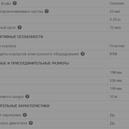
о воды
Грязная
перекачиваемых частиц
35 мм
3.55 кг
ный срок
12 мес
КТИВНЫЕ ОСОБЕННОСТИ
 корпуса
Пластик
щиты корпусов электронного оборудования
IPX8
НЫЕ И ПРИСОЕДИНИТЕЛЬНЫЕ РАЗМЕРЫ
198 мм
356 мм
199 мм
тевого шнура
10 м
ТЕЛЬНЫЕ ХАРАКТЕРИСТИКИ
т перегрева
Да
пуск двигателя
Да