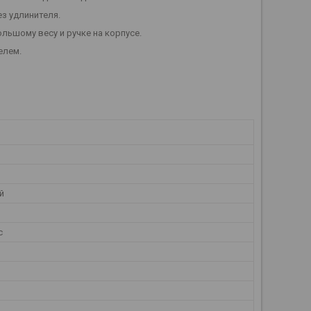
з удлинителя.
льшому весу и ручке на корпусе.
елем.
й
с