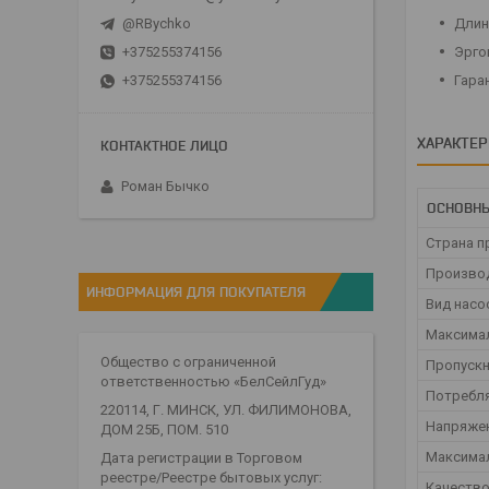
@RBychko
Длин
+375255374156
Эрго
+375255374156
Гара
ХАРАКТЕ
Роман Бычко
ОСНОВНЫ
Страна п
Произво
ИНФОРМАЦИЯ ДЛЯ ПОКУПАТЕЛЯ
Вид насо
Максима
Общество с ограниченной
Пропускн
ответственностью «БелСейлГуд»
Потребл
220114, Г. МИНСК, УЛ. ФИЛИМОНОВА,
Напряже
ДОМ 25Б, ПОМ. 510
Максимал
Дата регистрации в Торговом
реестре/Реестре бытовых услуг:
Качеств