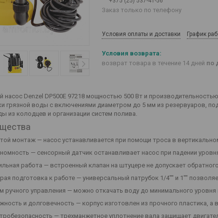
+375 (25) 537-41-56
Заказ только по телефону
Условия оплаты и доставки
График ра
возврат товара в течение 14 дней
по 
 насос Denzel DP500E 97218 мощностью 500 Вт и производительностью 
ки грязной воды с включениями диаметром до 5 мм из резервуаров, под
ды из колодцев и организации систем полива.
щества
той монтаж — насос устанавливается при помощи троса в вертикальном 
номность — сенсорный датчик останавливает насос при падении уровн
ильная работа — встроенный клапан на штуцере не допускает обратного
рая подготовка к работе — универсальный патрубок 1/4"" и 1"" позволя
м ручного управления — можно откачать воду до минимального уровня 
жность и долговечность — корпус изготовлен из прочного пластика, а 
тробезопасность — трехманжетное уплотнение вала защищает двигател