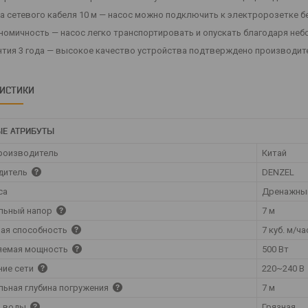
а сетевого кабеля 10 м — насос можно подключить к электророзетке бе
номичность — насос легко транспортировать и опускать благодаря небо
нтия 3 года — высокое качество устройства подтверждено производит
РИСТИКИ
Е АТРИБУТЫ
роизводитель
Китай
дитель
DENZEL
са
Дренажны
льный напор
7 м
ая способность
7 куб. м/ча
яемая мощность
500 Вт
ние сети
220~240 В
ьная глубина погружения
7 м
о воды
Грязная