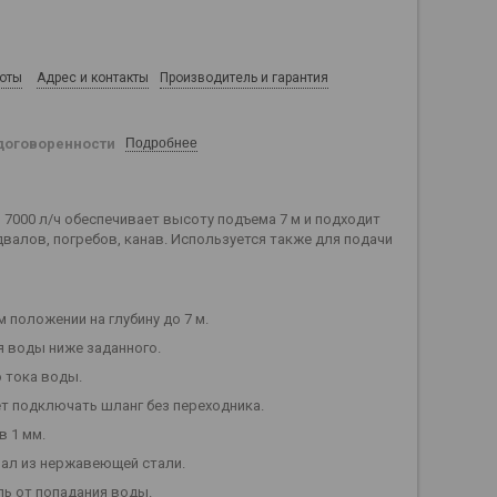
боты
Адрес и контакты
Производитель и гарантия
договоренности
Подробнее
7000 л/ч обеспечивает высоту подъема 7 м и подходит
валов, погребов, канав. Используется также для подачи
положении на глубину до 7 м.
я воды ниже заданного.
 тока воды.
ет подключать шланг без переходника.
в 1 мм.
вал из нержавеющей стали.
ь от попадания воды.