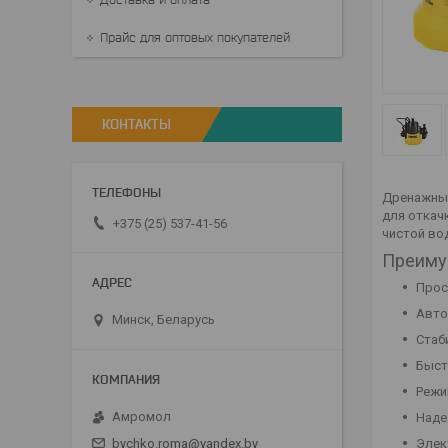
Прайс для оптовых покупателей
КОНТАКТЫ
Дренажный
для откач
+375 (25) 537-41-56
чистой во
Преиму
Прос
Авто
Минск, Беларусь
Стаб
Быст
Режи
Амромол
Наде
bychko.roma@yandex.by
Элек