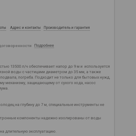
боты
Адрес и контакты
Производитель и гарантия
договоренности
Подробнее
тью 13500 л/ч обеспечивает напор до 9 м и используется
язной воды с частицами диаметром до 35 мм, а также
подвала, погреба. Подходит не только для бытовых нужд,
му механизму, защищающему от сухого хода, насос
мума.
олодец на глубину до 7 м, специальные инструменты не
ектронные компоненты надежно изолированы от воды
 на длительную эксплуатацию.