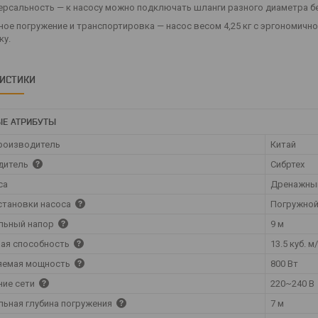
ерсальность — к насосу можно подключать шланги разного диаметра б
ное погружение и транспортировка — насос весом 4,25 кг с эргономичн
ку.
РИСТИКИ
Е АТРИБУТЫ
роизводитель
Китай
дитель
Сибртех
са
Дренажны
становки насоса
Погружно
льный напор
9 м
ая способность
13.5 куб. м
яемая мощность
800 Вт
ние сети
220~240 В
ьная глубина погружения
7 м