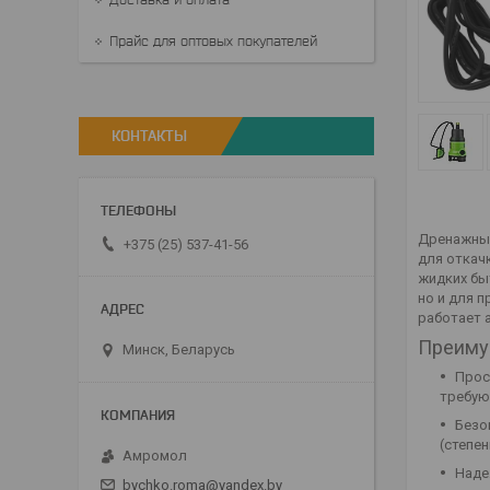
Прайс для оптовых покупателей
КОНТАКТЫ
Дренажный
+375 (25) 537-41-56
для откач
жидких бы
но и для 
работает 
Преиму
Минск, Беларусь
Прос
требую
Безо
(степен
Амромол
Наде
bychko.roma@yandex.by