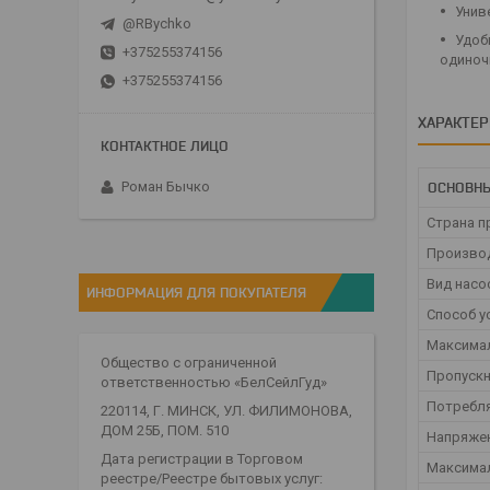
Унив
@RBychko
Удоб
+375255374156
одиноч
+375255374156
ХАРАКТЕ
Роман Бычко
ОСНОВНЫ
Страна п
Произво
Вид насо
ИНФОРМАЦИЯ ДЛЯ ПОКУПАТЕЛЯ
Способ у
Максима
Общество с ограниченной
Пропускн
ответственностью «БелСейлГуд»
Потребл
220114, Г. МИНСК, УЛ. ФИЛИМОНОВА,
ДОМ 25Б, ПОМ. 510
Напряже
Дата регистрации в Торговом
Максимал
реестре/Реестре бытовых услуг: