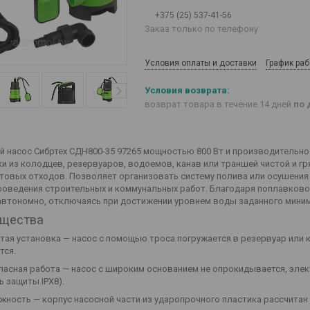
+375 (25) 537-41-56
Заказ только по телефону
Условия оплаты и доставки
График ра
возврат товара в течение 14 дней
по 
 насос Сибртех СДН800-35 97265 мощностью 800 Вт и производительнос
ки из колодцев, резервуаров, водоемов, канав или траншей чистой и гр
товых отходов. Позволяет организовать систему полива или осушения 
проведения строительных и коммунальных работ. Благодаря поплавково
автономно, отключаясь при достижении уровнем воды заданного мини
щества
тая установка — насос с помощью троса погружается в резервуар или к
тся.
пасная работа — насос с широким основанием не опрокидывается, эл
ь защиты IPX8).
жность — корпус насосной части из ударопрочного пластика рассчитан