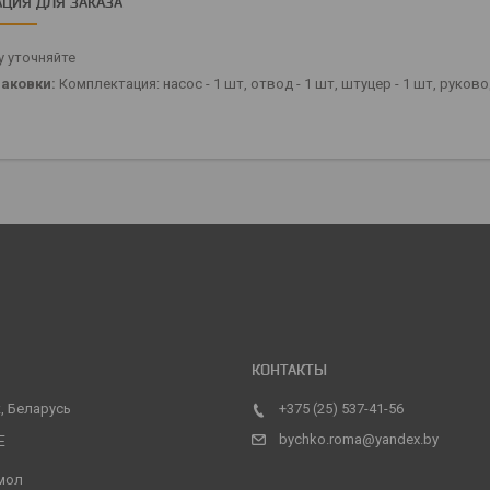
ЦИЯ ДЛЯ ЗАКАЗА
 уточняйте
аковки:
Комплектация: насос - 1 шт, отвод - 1 шт, штуцер - 1 шт, руков
, Беларусь
+375 (25) 537-41-56
bychko.roma@yandex.by
мол