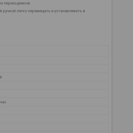
ез переходников.
ой ручкой легко перемещать и устанавливать в
й
й
/час