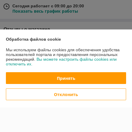
Сегодня работает с 09:00 до 20:00
Показать весь график работы
Отзывы о магазине
Обработка файлов cookie
У компании пока нет отзывов, добавьте первый
Мы используем файлы cookies для обеспечения удобства
пользователей портала и предоставления персональных
О нас
рекомендаций.
Вы можете настроить файлы cookies или
отключить их.
Контакты
Принять
Доставка и оплата
Отклонить
График работы
Полная версия сайта
Политика обработки cookies