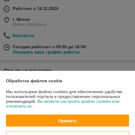
Работает с 18.11.2024
г. Минск
Минск, Беларусь
Контакты
Сегодня работает с 09:00 до 16:00
Показать весь график работы
Отзывы о магазине
Обработка файлов cookie
У компании пока нет отзывов, добавьте первый
Мы используем файлы cookies для обеспечения удобства
пользователей портала и предоставления персональных
О нас
рекомендаций.
Вы можете настроить файлы cookies или
отключить их.
Контакты
Принять
Доставка и оплата