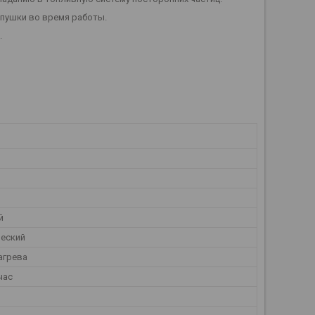
 пушки во время работы.
.
й
еский
агрева
час