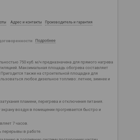
боты
Адрес и контакты
Производитель и гарантия
договоренности
Подробнее
ьностью 750 куб. м/ч предназначена для прямого нагрева
ентиляцией. Максимальная площадь обогрева составляет
. Пригодится также на строительной площадке для
ользоваться любое дизельное топливо: летнее, зимнее и
затухания пламени, перегрева и отключения питания.
экрану воздух в помещении прогревается быстро и
вляет 7 часов.
ь перерывы в работе.
паданию в топливную систему посторонних частиц.