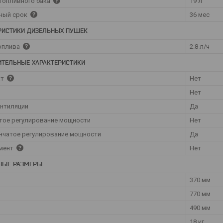
топливного бака
19 л
ный срок
36 мес
РИСТИКИ ДИЗЕЛЬНЫХ ПУШЕК
оплива
2.8 л/ч
ТЕЛЬНЫЕ ХАРАКТЕРИСТИКИ
ат
Нет
Нет
нтиляции
Да
тое регулирование мощности
Нет
нчатое регулирование мощности
Да
мент
Нет
НЫЕ РАЗМЕРЫ
370 мм
770 мм
490 мм
18 кг