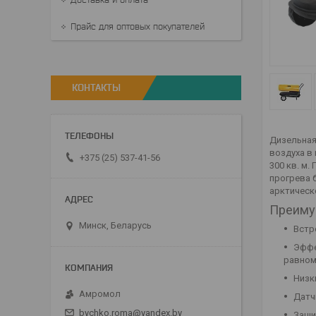
Прайс для оптовых покупателей
КОНТАКТЫ
Дизельная
воздуха в
+375 (25) 537-41-56
300 кв. м
прогрева 
арктическ
Преиму
Минск, Беларусь
Встр
Эффе
равном
Низк
Амромол
Датч
bychko.roma@yandex.by
Защи