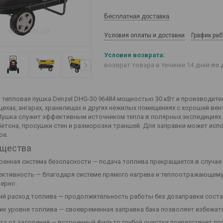
Бесплатная доставка
Условия оплаты и доставки
График ра
возврат товара в течение 14 дней
по 
 тепловая пушка Denzel DHG-30 96484 мощностью 30 кВт и производител
 цехах, ангарах, хранилищах и других нежилых помещениях с хорошей в
. Пушка служит эффективным источником тепла в полярных экспедициях
бетона, просушки стен и разморозки траншей. Для заправки может исп
ое.
щества
оенная система безопасности — подача топлива прекращается в случае 
ктивность — благодаря системе прямого нагрева и теплоотражающему 
ерно.
ий расход топлива — продолжительность работы без дозаправки соста
ик уровня топлива — своевременная заправка бака позволяет избежат
та от засорения — встроенный фильтр грубой очистки препятствует по