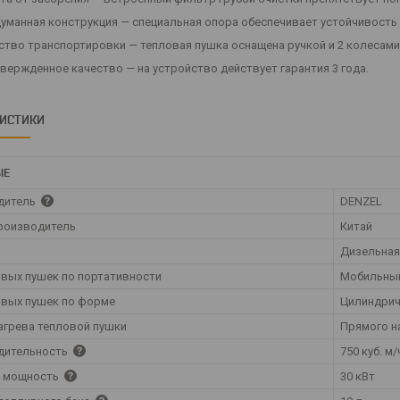
уманная конструкция — специальная опора обеспечивает устойчивость
ство транспортировки — тепловая пушка оснащена ручкой и 2 колесами
вержденное качество — на устройство действует гарантия 3 года.
РИСТИКИ
ЫЕ
дитель
DENZEL
роизводитель
Китай
Дизельная
овых пушек по портативности
Мобильны
овых пушек по форме
Цилиндрич
агрева тепловой пушки
Прямого н
дительность
750 куб. м/
я мощность
30 кВт