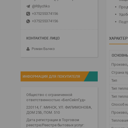
@RBychko
Прод
+375255374156
Удоб
+375255374156
Подт
ХАРАКТЕ
Роман Бычко
ОСНОВН
Произво
Страна п
ИНФОРМАЦИЯ ДЛЯ ПОКУПАТЕЛЯ
Тип
Тип тепл
Общество с ограниченной
Тип тепл
ответственностью «БелСейлГуд»
Способ н
220114, Г. МИНСК, УЛ. ФИЛИМОНОВА,
ДОМ 25Б, ПОМ. 510
Произво
Дата регистрации в Торговом
Теплова
реестре/Реестре бытовых услуг: