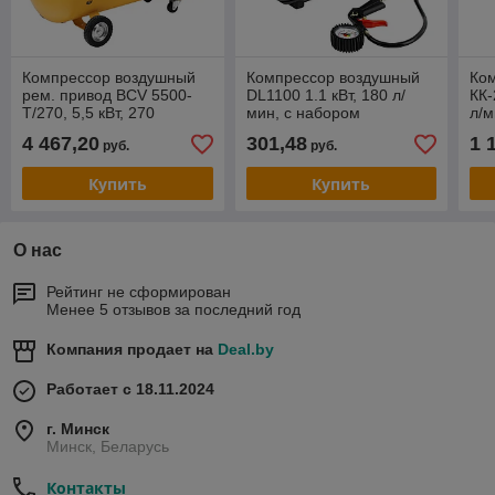
Компрессор воздушный
Компрессор воздушный
Ко
рем. привод BCV 5500-
DL1100 1.1 кВт, 180 л/
КК-
T/270, 5,5 кВт, 270
мин, с набором
л/м
литров, 850 л/мин Denzel
аксессуаров Denzel
пр
4 467,20
301,48
1 
руб.
руб.
Купить
Купить
О нас
Рейтинг не сформирован
Менее 5 отзывов за последний год
Компания продает на
Deal.by
Работает с 18.11.2024
г. Минск
Минск, Беларусь
Контакты